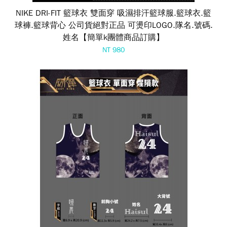
NIKE DRI-FIT 籃球衣 雙面穿 吸濕排汗籃球服.籃球衣.籃
球褲.籃球背心 公司貨絕對正品 可燙印LOGO.隊名.號碼.
姓名【簡單k團體商品訂購】
NT 980